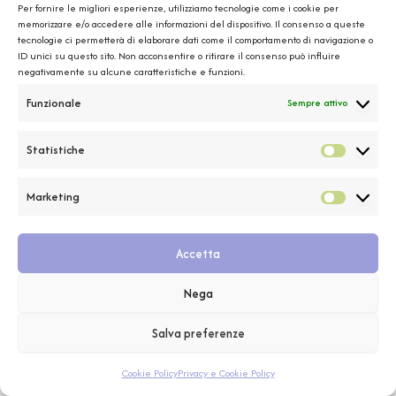
Per fornire le migliori esperienze, utilizziamo tecnologie come i cookie per
memorizzare e/o accedere alle informazioni del dispositivo. Il consenso a queste
Ciao! Se sei capitatə qui, o sei una persona curiosa, o hai
tecnologie ci permetterà di elaborare dati come il comportamento di navigazione o
cliccato per sbaglio. In entrambi i casi: benvenutə! […]
ID unici su questo sito. Non acconsentire o ritirare il consenso può influire
negativamente su alcune caratteristiche e funzioni.
Funzionale
Sempre attivo
Statistiche
Statistic
Marketing
Marketin
Accetta
Nega
Copyright © 2026 Gabuccino
Salva preferenze
Cookie Policy
Privacy e Cookie Policy